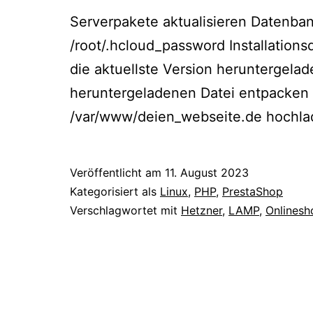
Serverpakete aktualisieren Datenban
/root/.hcloud_password Installation
die aktuellste Version heruntergela
heruntergeladenen Datei entpacken u
/var/www/deien_webseite.de hochla
Veröffentlicht am
11. August 2023
Kategorisiert als
Linux
,
PHP
,
PrestaShop
Verschlagwortet mit
Hetzner
,
LAMP
,
Onlinesh