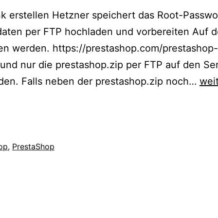
k erstellen Hetzner speichert das Root-Passwor
sdaten per FTP hochladen und vorbereiten Auf 
den werden. https://prestashop.com/prestashop-
nd nur die prestashop.zip per FTP auf den Ser
Wie
den. Falls neben der prestashop.zip noch…
wei
ma
Pre
auf
ein
op
,
PrestaShop
LA
Ser
inst