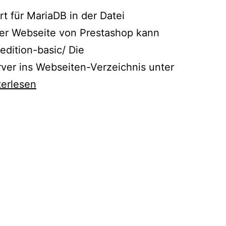
t für MariaDB in der Datei
der Webseite von Prestashop kann
edition-basic/ Die
ver ins Webseiten-Verzeichnis unter
terlesen
n
stashop
em
MP
ver
alliert