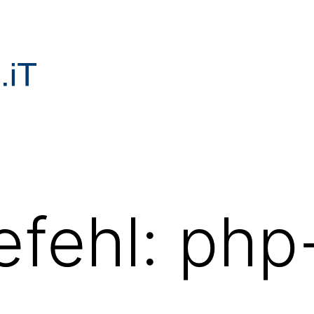
efehl:
php-