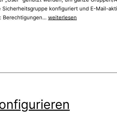
Sicherheitsgruppe konfiguriert und E-Mail-akti
Kalenderzugriff
n: Berechtigungen…
weiterlesen
über
Exchange
PowerShell
konfigurieren
onfigurieren