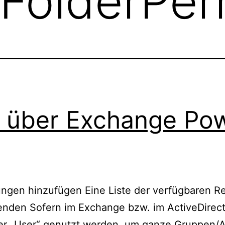
FolderPer
f über Exchange Po
ngen hinzufügen Eine Liste der verfügbaren R
enden Sofern im Exchange bzw. im ActiveDirec
er „User“ genutzt werden, um ganze Gruppen/Ab