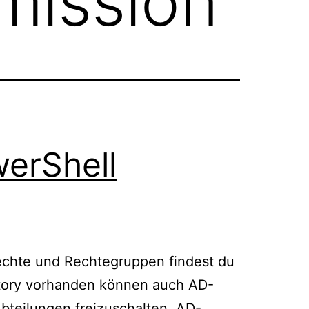
mission
werShell
echte und Rechtegruppen findest du
tory vorhanden können auch AD-
teilungen freizuschalten. AD-