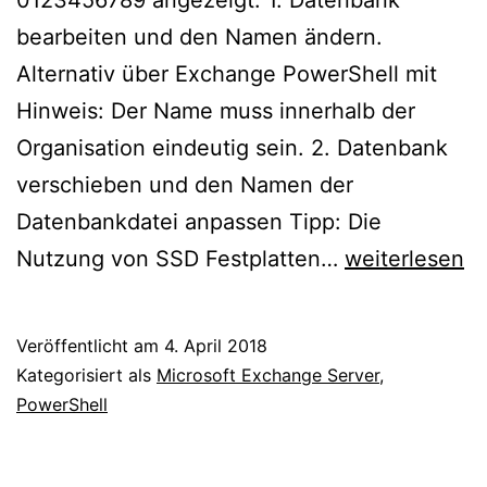
0123456789 angezeigt. 1. Datenbank
bearbeiten und den Namen ändern.
Alternativ über Exchange PowerShell mit
Hinweis: Der Name muss innerhalb der
Organisation eindeutig sein. 2. Datenbank
verschieben und den Namen der
Datenbankdatei anpassen Tipp: Die
Datenbank
Nutzung von SSD Festplatten…
weiterlesen
Name
und
Veröffentlicht am
4. April 2018
Verzeichnis
Kategorisiert als
Microsoft Exchange Server
,
anpassen
PowerShell